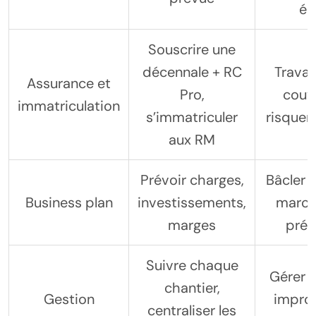
él
Souscrire une
décennale + RC
Travai
Assurance et
Pro,
couve
immatriculation
s’immatriculer
risquer l
aux RM
Prévoir charges,
Bâcler 
Business plan
investissements,
marché
marges
prév
Suivre chaque
Gérer à
chantier,
Gestion
improv
centraliser les