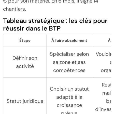
€ pour son matériel. En 6 mois, il signe 14
chantiers.
Tableau stratégique : les clés pour
réussir dans le BTP
Étape
À faire absolument
À é
Spécialiser selon
Vouloir 
Définir son
sa zone et ses
s
activité
compétences
organ
Reste
Choisir un statut
malg
adapté à la
Statut juridique
bes
croissance
d’inves
prévue